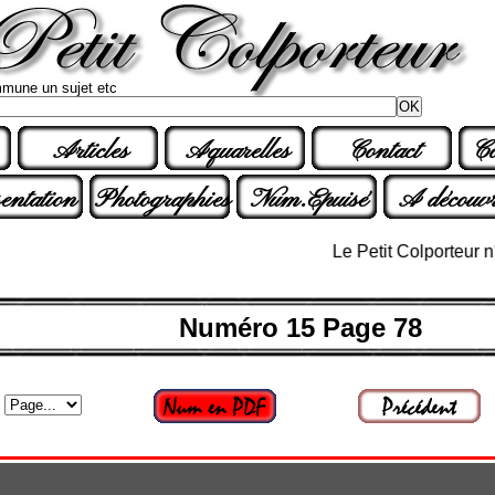
mune un sujet etc
Articles
Aquarelles
Contact
Co
entation
Photographies
Num.Epuisé
A découvr
Le Petit Colporteur n° 32 
Numéro 15 Page 78