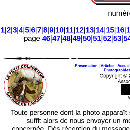
numéro
1
|
2
|
3
|
4
|
5
|
6
|
7
|
8
|
9
|
10
|
11
|
12
|
13
|
14
|
15
|
16
|
page
46
|
47
|
48
|
49
|
50
|
51
|
52
|
53
|
5
Présentation
|
Articles
|
Accuei
Photographie
Copyright © 
Assoc
Toute personne dont la photo apparaît sur
suffit alors de nous envoyer un m
concernée. Dès réception du message, n