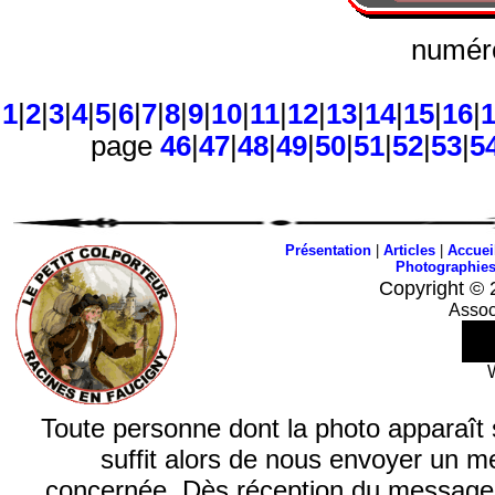
numéro
1
|
2
|
3
|
4
|
5
|
6
|
7
|
8
|
9
|
10
|
11
|
12
|
13
|
14
|
15
|
16
|
page
46
|
47
|
48
|
49
|
50
|
51
|
52
|
53
|
5
Présentation
|
Articles
|
Accuei
Photographie
Copyright © 
Assoc
Toute personne dont la photo apparaît sur
suffit alors de nous envoyer un m
concernée. Dès réception du message, n