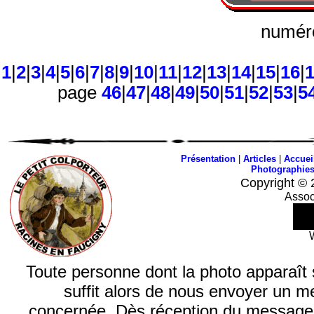
numéro
1
|
2
|
3
|
4
|
5
|
6
|
7
|
8
|
9
|
10
|
11
|
12
|
13
|
14
|
15
|
16
|
page
46
|
47
|
48
|
49
|
50
|
51
|
52
|
53
|
5
Présentation
|
Articles
|
Accuei
Photographie
Copyright © 
Assoc
Toute personne dont la photo apparaît sur
suffit alors de nous envoyer un m
concernée. Dès réception du message, n