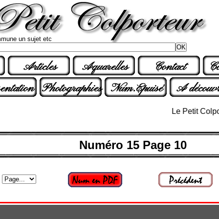
mune un sujet etc
Articles
Aquarelles
Contact
Co
entation
Photographies
Num.Epuisé
A découvr
Le Petit Colporteur
Numéro 15 Page 10