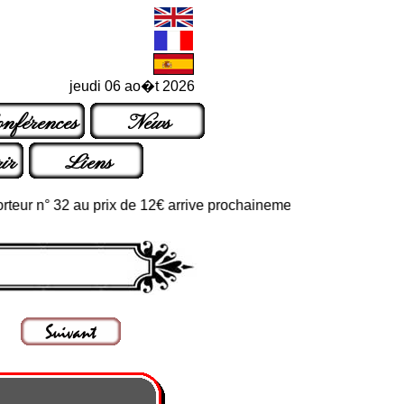
jeudi 06 ao�t 2026
nférences
News
ir
Liens
 n° 32 au prix de 12€ arrive prochainement dans les points de ven