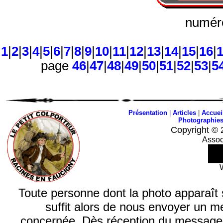
numéro
1
|
2
|
3
|
4
|
5
|
6
|
7
|
8
|
9
|
10
|
11
|
12
|
13
|
14
|
15
|
16
|
page
46
|
47
|
48
|
49
|
50
|
51
|
52
|
53
|
5
Présentation
|
Articles
|
Accuei
Photographie
Copyright © 
Assoc
Toute personne dont la photo apparaît sur
suffit alors de nous envoyer un m
concernée. Dès réception du message, n