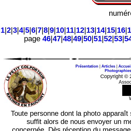
numéro
1
|
2
|
3
|
4
|
5
|
6
|
7
|
8
|
9
|
10
|
11
|
12
|
13
|
14
|
15
|
16
|
page
46
|
47
|
48
|
49
|
50
|
51
|
52
|
53
|
5
Présentation
|
Articles
|
Accuei
Photographie
Copyright © 
Assoc
Toute personne dont la photo apparaît sur
suffit alors de nous envoyer un m
concernée. Dès réception du message, n