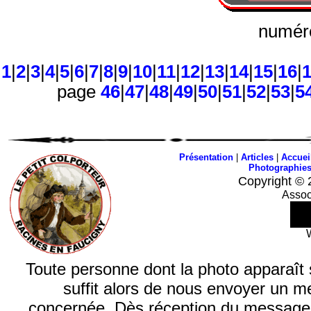
numéro
1
|
2
|
3
|
4
|
5
|
6
|
7
|
8
|
9
|
10
|
11
|
12
|
13
|
14
|
15
|
16
|
page
46
|
47
|
48
|
49
|
50
|
51
|
52
|
53
|
5
Présentation
|
Articles
|
Accuei
Photographie
Copyright © 
Assoc
Toute personne dont la photo apparaît sur
suffit alors de nous envoyer un m
concernée. Dès réception du message, n