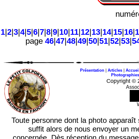
numéro
1
|
2
|
3
|
4
|
5
|
6
|
7
|
8
|
9
|
10
|
11
|
12
|
13
|
14
|
15
|
16
|
page
46
|
47
|
48
|
49
|
50
|
51
|
52
|
53
|
5
Présentation
|
Articles
|
Accuei
Photographie
Copyright © 
Assoc
Toute personne dont la photo apparaît sur
suffit alors de nous envoyer un m
concernée. Dès réception du message, n