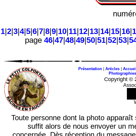
numéro
1
|
2
|
3
|
4
|
5
|
6
|
7
|
8
|
9
|
10
|
11
|
12
|
13
|
14
|
15
|
16
|
page
46
|
47
|
48
|
49
|
50
|
51
|
52
|
53
|
5
Présentation
|
Articles
|
Accuei
Photographie
Copyright © 
Assoc
Toute personne dont la photo apparaît sur
suffit alors de nous envoyer un m
concernée. Dès réception du message, n