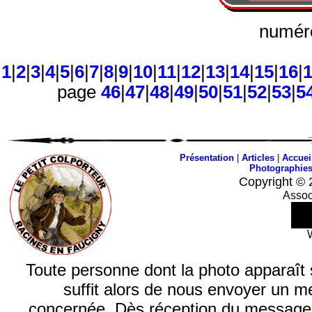
numéro
1
|
2
|
3
|
4
|
5
|
6
|
7
|
8
|
9
|
10
|
11
|
12
|
13
|
14
|
15
|
16
|
page
46
|
47
|
48
|
49
|
50
|
51
|
52
|
53
|
5
Présentation
|
Articles
|
Accuei
Photographie
Copyright © 
Assoc
Toute personne dont la photo apparaît sur
suffit alors de nous envoyer un m
concernée. Dès réception du message, n