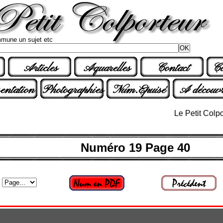
mune un sujet etc
Articles
Aquarelles
Contact
Co
entation
Photographies
Num.Epuisé
A découvr
Le Petit Colporteur
Numéro 19 Page 40