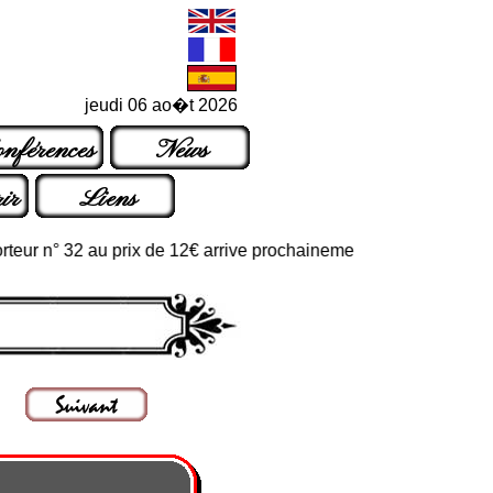
jeudi 06 ao�t 2026
nférences
News
ir
Liens
 n° 32 au prix de 12€ arrive prochainement dans les points de ven