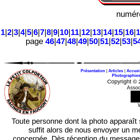
numéro
1
|
2
|
3
|
4
|
5
|
6
|
7
|
8
|
9
|
10
|
11
|
12
|
13
|
14
|
15
|
16
|
page
46
|
47
|
48
|
49
|
50
|
51
|
52
|
53
|
5
Présentation
|
Articles
|
Accuei
Photographie
Copyright © 
Assoc
Toute personne dont la photo apparaît sur
suffit alors de nous envoyer un m
concernée. Dès réception du message, n