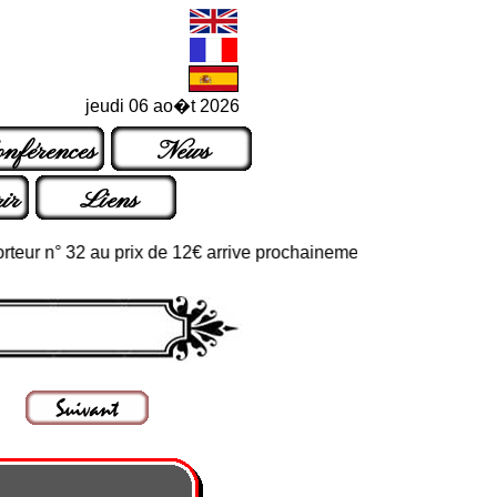
jeudi 06 ao�t 2026
nférences
News
ir
Liens
 n° 32 au prix de 12€ arrive prochainement dans les points de ven