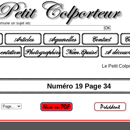
mune un sujet etc
Articles
Aquarelles
Contact
Co
entation
Photographies
Num.Epuisé
A découvr
Le Petit Colporteur
Numéro 19 Page 34