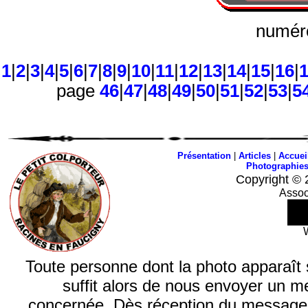
numéro
1
|
2
|
3
|
4
|
5
|
6
|
7
|
8
|
9
|
10
|
11
|
12
|
13
|
14
|
15
|
16
|
page
46
|
47
|
48
|
49
|
50
|
51
|
52
|
53
|
5
Présentation
|
Articles
|
Accuei
Photographie
Copyright © 
Assoc
Toute personne dont la photo apparaît sur
suffit alors de nous envoyer un m
concernée. Dès réception du message, n