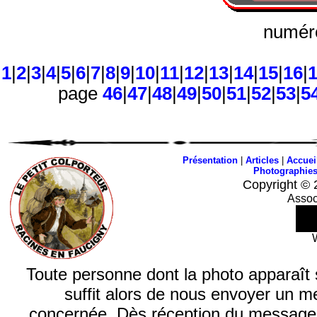
numéro
1
|
2
|
3
|
4
|
5
|
6
|
7
|
8
|
9
|
10
|
11
|
12
|
13
|
14
|
15
|
16
|
page
46
|
47
|
48
|
49
|
50
|
51
|
52
|
53
|
5
Présentation
|
Articles
|
Accuei
Photographie
Copyright © 
Assoc
Toute personne dont la photo apparaît sur
suffit alors de nous envoyer un m
concernée. Dès réception du message, n