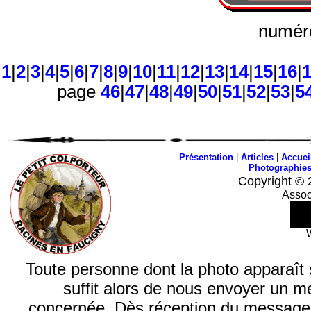
numéro
1
|
2
|
3
|
4
|
5
|
6
|
7
|
8
|
9
|
10
|
11
|
12
|
13
|
14
|
15
|
16
|
page
46
|
47
|
48
|
49
|
50
|
51
|
52
|
53
|
5
Présentation
|
Articles
|
Accuei
Photographie
Copyright © 
Assoc
Toute personne dont la photo apparaît sur
suffit alors de nous envoyer un m
concernée. Dès réception du message, n