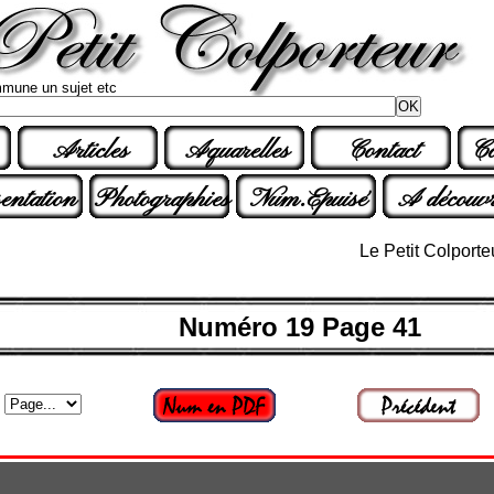
mune un sujet etc
Articles
Aquarelles
Contact
Co
entation
Photographies
Num.Epuisé
A découvr
Le Petit Colporteur n° 3
Numéro 19 Page 41