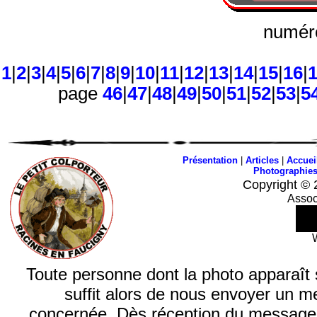
numéro
1
|
2
|
3
|
4
|
5
|
6
|
7
|
8
|
9
|
10
|
11
|
12
|
13
|
14
|
15
|
16
|
page
46
|
47
|
48
|
49
|
50
|
51
|
52
|
53
|
5
Présentation
|
Articles
|
Accuei
Photographie
Copyright © 
Assoc
Toute personne dont la photo apparaît sur
suffit alors de nous envoyer un m
concernée. Dès réception du message, n