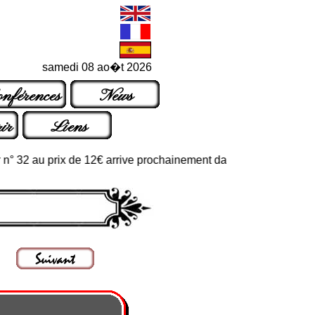
samedi 08 ao�t 2026
nférences
News
ir
Liens
2 au prix de 12€ arrive prochainement dans les points de vente ha