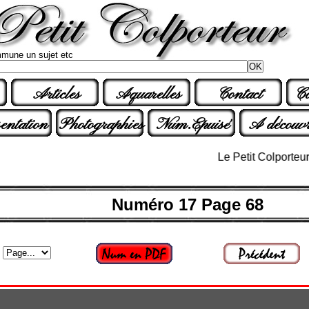
mune un sujet etc
Articles
Aquarelles
Contact
Co
entation
Photographies
Num.Epuisé
A découvr
Le Petit Colporteur n° 3
Numéro 17 Page 68