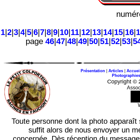
numéro
1
|
2
|
3
|
4
|
5
|
6
|
7
|
8
|
9
|
10
|
11
|
12
|
13
|
14
|
15
|
16
|
page
46
|
47
|
48
|
49
|
50
|
51
|
52
|
53
|
5
Présentation
|
Articles
|
Accuei
Photographie
Copyright © 
Assoc
Toute personne dont la photo apparaît sur
suffit alors de nous envoyer un m
concernée. Dès réception du message, n