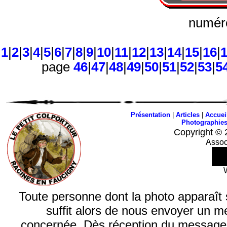
numéro
1
|
2
|
3
|
4
|
5
|
6
|
7
|
8
|
9
|
10
|
11
|
12
|
13
|
14
|
15
|
16
|
page
46
|
47
|
48
|
49
|
50
|
51
|
52
|
53
|
5
Présentation
|
Articles
|
Accuei
Photographie
Copyright © 
Assoc
Toute personne dont la photo apparaît sur
suffit alors de nous envoyer un m
concernée. Dès réception du message, n