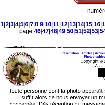
numéro
1
|
2
|
3
|
4
|
5
|
6
|
7
|
8
|
9
|
10
|
11
|
12
|
13
|
14
|
15
|
16
|
page
46
|
47
|
48
|
49
|
50
|
51
|
52
|
53
|
5
Présentation
|
Articles
|
Accuei
Photographie
Copyright © 
Assoc
Toute personne dont la photo apparaît sur
suffit alors de nous envoyer un m
concernée. Dès réception du message, n