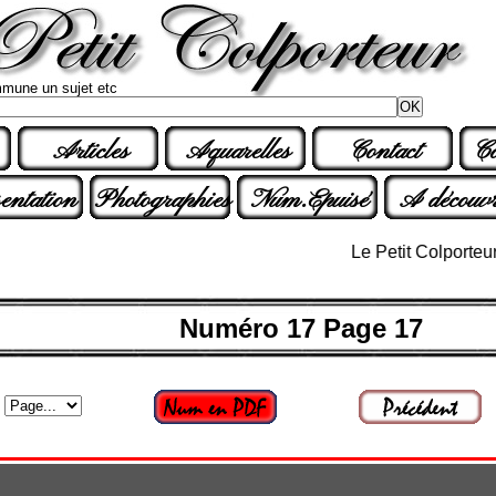
mune un sujet etc
Articles
Aquarelles
Contact
Co
entation
Photographies
Num.Epuisé
A découvr
Le Petit Colporteur n° 3
Numéro 17 Page 17