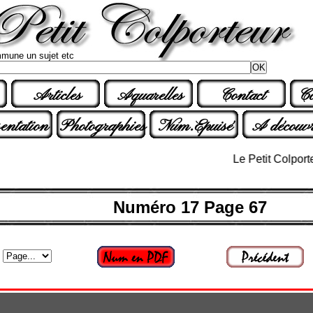
mune un sujet etc
Articles
Aquarelles
Contact
Co
entation
Photographies
Num.Epuisé
A découvr
Le Petit Colporteur n°
Numéro 17 Page 67