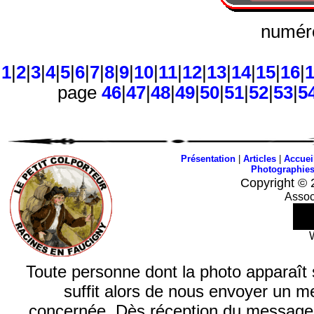
numéro
1
|
2
|
3
|
4
|
5
|
6
|
7
|
8
|
9
|
10
|
11
|
12
|
13
|
14
|
15
|
16
|
page
46
|
47
|
48
|
49
|
50
|
51
|
52
|
53
|
5
Présentation
|
Articles
|
Accuei
Photographie
Copyright © 
Assoc
Toute personne dont la photo apparaît sur
suffit alors de nous envoyer un m
concernée. Dès réception du message, n