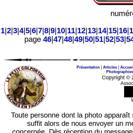
numéro
1
|
2
|
3
|
4
|
5
|
6
|
7
|
8
|
9
|
10
|
11
|
12
|
13
|
14
|
15
|
16
|
page
46
|
47
|
48
|
49
|
50
|
51
|
52
|
53
|
5
Présentation
|
Articles
|
Accuei
Photographie
Copyright © 
Assoc
Toute personne dont la photo apparaît sur
suffit alors de nous envoyer un m
concernée. Dès réception du message, n