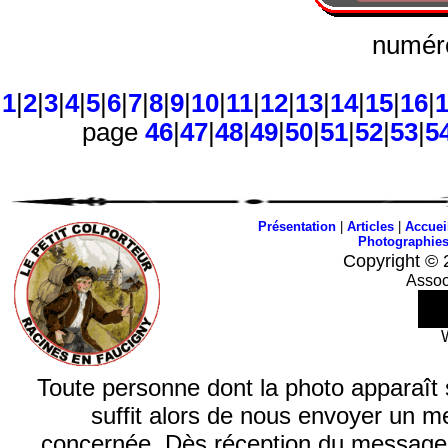
numéro
1
|
2
|
3
|
4
|
5
|
6
|
7
|
8
|
9
|
10
|
11
|
12
|
13
|
14
|
15
|
16
|
page
46
|
47
|
48
|
49
|
50
|
51
|
52
|
53
|
5
Présentation
|
Articles
|
Accuei
Photographie
Copyright © 
Assoc
Toute personne dont la photo apparaît sur
suffit alors de nous envoyer un m
concernée. Dès réception du message, n