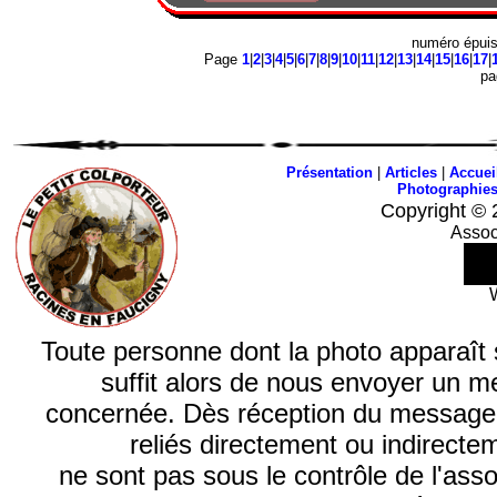
numéro épui
Page
1
|
2
|
3
|
4
|
5
|
6
|
7
|
8
|
9
|
10
|
11
|
12
|
13
|
14
|
15
|
16
|
17
|
p
Présentation
|
Articles
|
Accuei
Photographie
Copyright © 
Assoc
Toute personne dont la photo apparaît sur
suffit alors de nous envoyer un m
concernée. Dès réception du message, n
reliés directement ou indirecte
ne sont pas sous le contrôle de l'ass