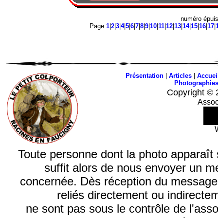
numéro épui
Page
1
|
2
|
3
|
4
|
5
|
6
|
7
|
8
|
9
|
10
|
11
|
12
|
13
|
14
|
15
|
16
|
17
|
Présentation
|
Articles
|
Accuei
Photographie
Copyright © 
Assoc
Toute personne dont la photo apparaît sur
suffit alors de nous envoyer un m
concernée. Dès réception du message, n
reliés directement ou indirecte
ne sont pas sous le contrôle de l'ass