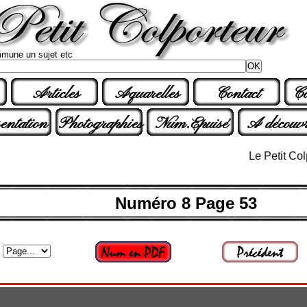
mune un sujet etc
Articles
Aquarelles
Contact
Co
entation
Photographies
Num.Epuisé
A découvr
Le Petit Colporte
Numéro 8 Page 53