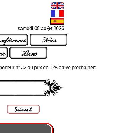
samedi 08 ao�t 2026
nférences
News
ir
Liens
ur n° 32 au prix de 12€ arrive prochainement dans les points de v