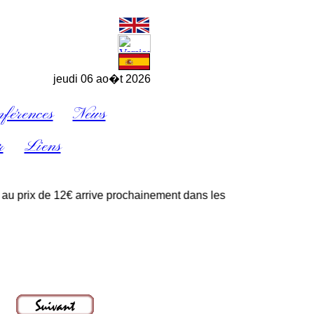
jeudi 06 ao�t 2026
férences
News
r
Liens
rix de 12€ arrive prochainement dans les points de vente habituel