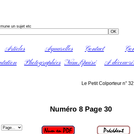
mune un sujet etc
Articles
Aquarelles
Contact
Con
ntation
Photographies
Num.Epuisé
A découvri
Le Petit Colporteur n° 32 au p
Numéro 8 Page 30