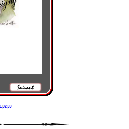
1
|
32
|
33