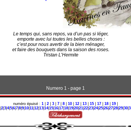
Numero 1 - page 1
numéro épuisé :
1
|
2
|
3
|
7
|
8
|
10
|
12
|
13
|
15
|
17
|
18
|
19
|
1
|
2
|
3
|
4
|
5
|
6
|
7
|
8
|
9
|
10
|
11
|
12
|
13
|
14
|
15
|
16
|
17
|
18
|
19
|
20
|
21
|
22
|
23
|
24
|
25
|
26
|
27
|
28
|
29
|
30
|
3