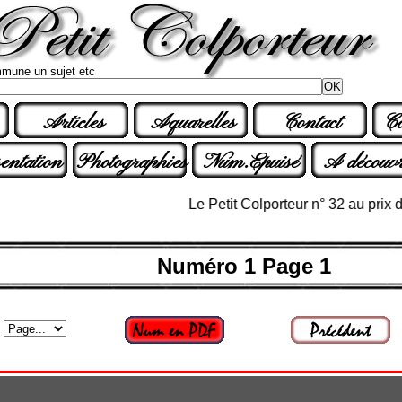
mune un sujet etc
Articles
Aquarelles
Contact
Co
entation
Photographies
Num.Epuisé
A découvr
Le Petit Colporteur n° 32 au prix de 12
Numéro 1 Page 1