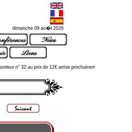
dimanche 09 ao�t 2026
nférences
News
ir
Liens
ur n° 32 au prix de 12€ arrive prochainement dans les points de v