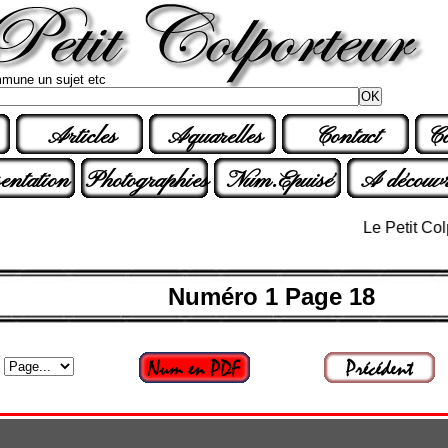
mune un sujet etc
Articles
Aquarelles
Contact
Co
entation
Photographies
Num.Epuisé
A découvr
Le Petit Colporte
Numéro 1 Page 18