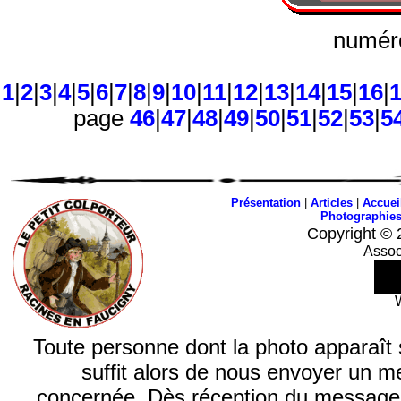
numéro
1
|
2
|
3
|
4
|
5
|
6
|
7
|
8
|
9
|
10
|
11
|
12
|
13
|
14
|
15
|
16
|
page
46
|
47
|
48
|
49
|
50
|
51
|
52
|
53
|
5
Présentation
|
Articles
|
Accuei
Photographie
Copyright © 
Assoc
Toute personne dont la photo apparaît sur
suffit alors de nous envoyer un m
concernée. Dès réception du message, n