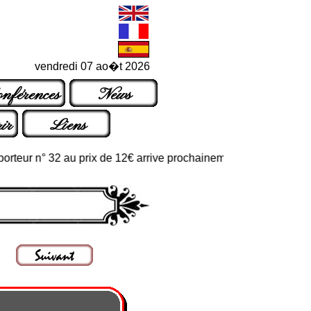
vendredi 07 ao�t 2026
nférences
News
ir
Liens
ur n° 32 au prix de 12€ arrive prochainement dans les points de v