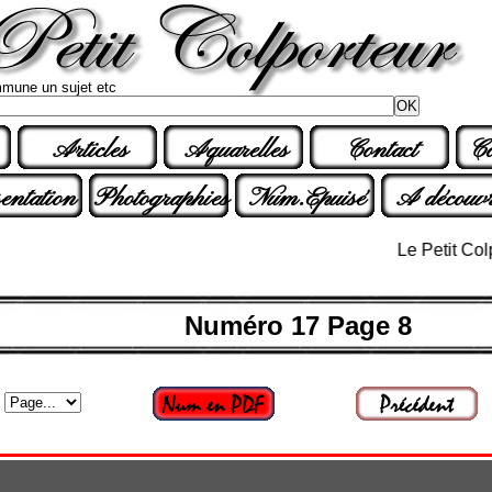
mune un sujet etc
Articles
Aquarelles
Contact
Co
entation
Photographies
Num.Epuisé
A découvr
Le Petit Colporte
Numéro 17 Page 8