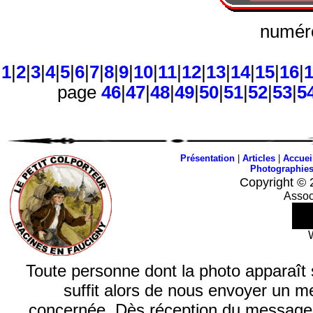
numéro
1
|
2
|
3
|
4
|
5
|
6
|
7
|
8
|
9
|
10
|
11
|
12
|
13
|
14
|
15
|
16
|
page
46
|
47
|
48
|
49
|
50
|
51
|
52
|
53
|
5
Présentation
|
Articles
|
Accuei
Photographie
Copyright © 
Assoc
Toute personne dont la photo apparaît sur
suffit alors de nous envoyer un m
concernée. Dès réception du message, n