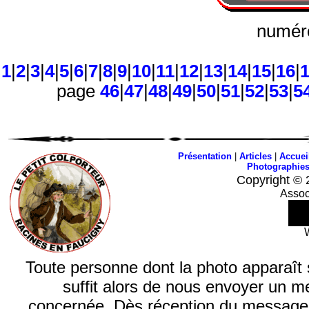
numéro
1
|
2
|
3
|
4
|
5
|
6
|
7
|
8
|
9
|
10
|
11
|
12
|
13
|
14
|
15
|
16
|
page
46
|
47
|
48
|
49
|
50
|
51
|
52
|
53
|
5
Présentation
|
Articles
|
Accuei
Photographie
Copyright © 
Assoc
Toute personne dont la photo apparaît sur
suffit alors de nous envoyer un m
concernée. Dès réception du message, n