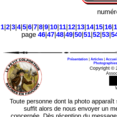
numéro
1
|
2
|
3
|
4
|
5
|
6
|
7
|
8
|
9
|
10
|
11
|
12
|
13
|
14
|
15
|
16
|
page
46
|
47
|
48
|
49
|
50
|
51
|
52
|
53
|
5
Présentation
|
Articles
|
Accuei
Photographie
Copyright © 
Assoc
Toute personne dont la photo apparaît sur
suffit alors de nous envoyer un m
concernée. Dès réception du message, n