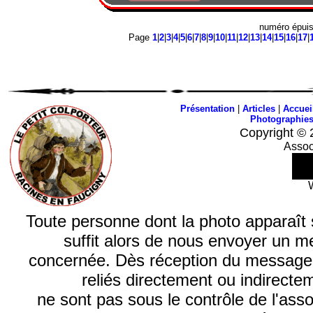
numéro épui
Page
1
|
2
|
3
|
4
|
5
|
6
|
7
|
8
|
9
|
10
|
11
|
12
|
13
|
14
|
15
|
16
|
17
|
Présentation
|
Articles
|
Accuei
Photographie
Copyright © 
Assoc
Toute personne dont la photo apparaît sur
suffit alors de nous envoyer un m
concernée. Dès réception du message, n
reliés directement ou indirecte
ne sont pas sous le contrôle de l'ass