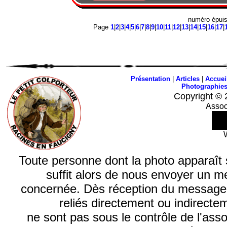
numéro épui
Page
1
|
2
|
3
|
4
|
5
|
6
|
7
|
8
|
9
|
10
|
11
|
12
|
13
|
14
|
15
|
16
|
17
|
Présentation
|
Articles
|
Accuei
Photographie
Copyright © 
Assoc
Toute personne dont la photo apparaît sur
suffit alors de nous envoyer un m
concernée. Dès réception du message, n
reliés directement ou indirecte
ne sont pas sous le contrôle de l'ass