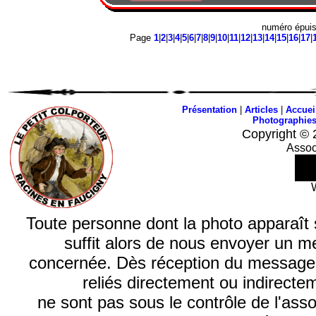
numéro épui
Page
1
|
2
|
3
|
4
|
5
|
6
|
7
|
8
|
9
|
10
|
11
|
12
|
13
|
14
|
15
|
16
|
17
|
Présentation
|
Articles
|
Accuei
Photographie
Copyright © 
Assoc
Toute personne dont la photo apparaît sur
suffit alors de nous envoyer un m
concernée. Dès réception du message, n
reliés directement ou indirecte
ne sont pas sous le contrôle de l'ass