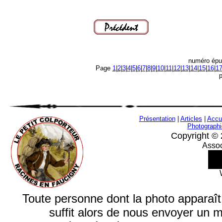
numéro épu
Page
1
|
2
|
3
|
4
|
5
|
6
|
7
|
8
|
9
|
10
|
11
|
12
|
13
|
14
|
15
|
16
|
1
Présentation
|
Articles
|
Accu
Photograph
Copyright © 
Assoc
Toute personne dont la photo apparaît su
suffit alors de nous envoyer un 