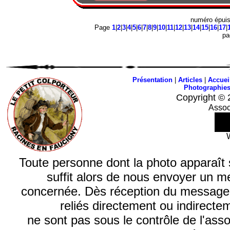
numéro épui
Page
1
|
2
|
3
|
4
|
5
|
6
|
7
|
8
|
9
|
10
|
11
|
12
|
13
|
14
|
15
|
16
|
17
|
p
Présentation
|
Articles
|
Accuei
Photographie
Copyright © 
Assoc
Toute personne dont la photo apparaît sur
suffit alors de nous envoyer un m
concernée. Dès réception du message, n
reliés directement ou indirecte
ne sont pas sous le contrôle de l'ass