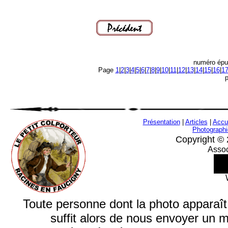
numéro épu
Page
1
|
2
|
3
|
4
|
5
|
6
|
7
|
8
|
9
|
10
|
11
|
12
|
13
|
14
|
15
|
16
|
1
Présentation
|
Articles
|
Accu
Photograph
Copyright © 
Assoc
Toute personne dont la photo apparaît su
suffit alors de nous envoyer un 