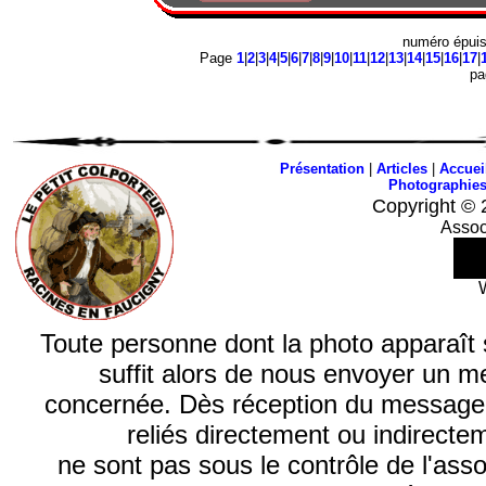
numéro épui
Page
1
|
2
|
3
|
4
|
5
|
6
|
7
|
8
|
9
|
10
|
11
|
12
|
13
|
14
|
15
|
16
|
17
|
p
Présentation
|
Articles
|
Accuei
Photographie
Copyright © 
Assoc
Toute personne dont la photo apparaît sur
suffit alors de nous envoyer un m
concernée. Dès réception du message, n
reliés directement ou indirecte
ne sont pas sous le contrôle de l'ass