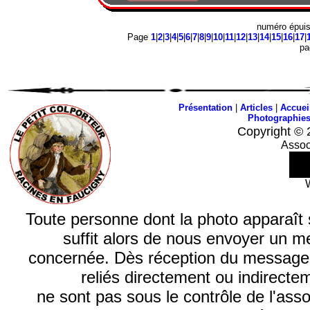
numéro épui
Page
1
|
2
|
3
|
4
|
5
|
6
|
7
|
8
|
9
|
10
|
11
|
12
|
13
|
14
|
15
|
16
|
17
|
p
Présentation
|
Articles
|
Accuei
Photographie
Copyright © 
Assoc
Toute personne dont la photo apparaît sur
suffit alors de nous envoyer un m
concernée. Dès réception du message, n
reliés directement ou indirecte
ne sont pas sous le contrôle de l'ass