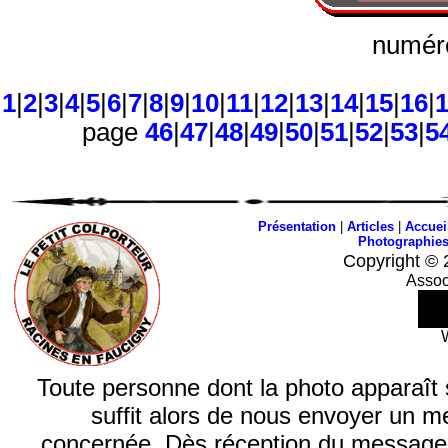
numéro
1
|
2
|
3
|
4
|
5
|
6
|
7
|
8
|
9
|
10
|
11
|
12
|
13
|
14
|
15
|
16
|
page
46
|
47
|
48
|
49
|
50
|
51
|
52
|
53
|
5
Présentation
|
Articles
|
Accuei
Photographie
Copyright © 
Assoc
Toute personne dont la photo apparaît sur
suffit alors de nous envoyer un m
concernée. Dès réception du message, n