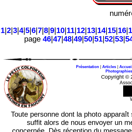
numéro
1
|
2
|
3
|
4
|
5
|
6
|
7
|
8
|
9
|
10
|
11
|
12
|
13
|
14
|
15
|
16
|
page
46
|
47
|
48
|
49
|
50
|
51
|
52
|
53
|
5
Présentation
|
Articles
|
Accuei
Photographie
Copyright © 
Assoc
Toute personne dont la photo apparaît sur
suffit alors de nous envoyer un m
concernée. Dès réception du message, n