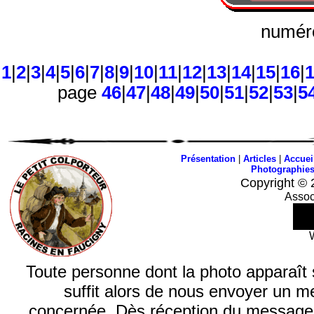
numéro
1
|
2
|
3
|
4
|
5
|
6
|
7
|
8
|
9
|
10
|
11
|
12
|
13
|
14
|
15
|
16
|
page
46
|
47
|
48
|
49
|
50
|
51
|
52
|
53
|
5
Présentation
|
Articles
|
Accuei
Photographie
Copyright © 
Assoc
Toute personne dont la photo apparaît sur
suffit alors de nous envoyer un m
concernée. Dès réception du message, n